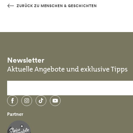
Skip to main content
ZURÜCK ZU MENSCHEN & GESCHICHTEN
Newsletter
Aktuelle Angebote und exklusive Tipps
Facebook
Instagram
TikTok
YouTube
Partner