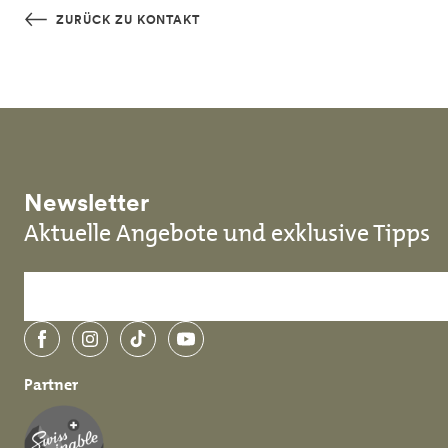
Skip to main content
ZURÜCK ZU KONTAKT
Newsletter
Aktuelle Angebote und exklusive Tipps
Facebook
Instagram
TikTok
YouTube
Partner