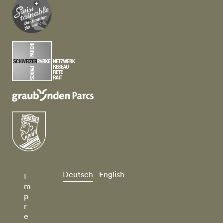
Deutsch
English
I
m
p
r
e