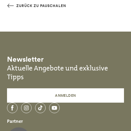
Skip to main content
ZURÜCK ZU PAUSCHALEN
Newsletter
Aktuelle Angebote und exklusive
Tipps
ANMELDEN
Facebook
Instagram
TikTok
YouTube
Partner