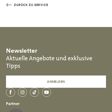
Skip to main content
ZURÜCK ZU SERVICE
Newsletter
Aktuelle Angebote und exklusive
Tipps
ANMELDEN
Facebook
Instagram
TikTok
YouTube
Partner