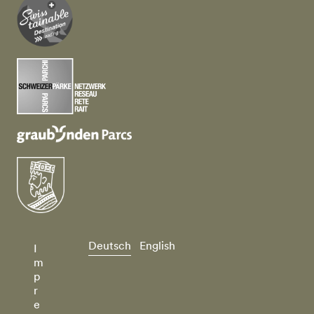
Deutsch
English
I
m
p
r
e