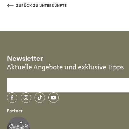
Skip to main content
ZURÜCK ZU UNTERKÜNFTE
Newsletter
Aktuelle Angebote und exklusive Tipps
Facebook
Instagram
TikTok
YouTube
Partner