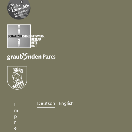
Deutsch
English
I
m
p
r
e