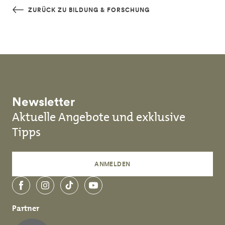
Skip to main content
ZURÜCK ZU BILDUNG & FORSCHUNG
Newsletter
Aktuelle Angebote und exklusive
Tipps
ANMELDEN
Facebook
Instagram
TikTok
YouTube
Partner