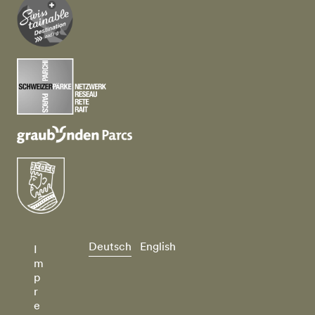
Deutsch
English
I
m
p
r
e