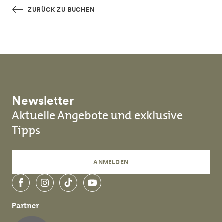
Skip to main content
ZURÜCK ZU BUCHEN
Newsletter
Aktuelle Angebote und exklusive
Tipps
ANMELDEN
Facebook
Instagram
TikTok
YouTube
Partner