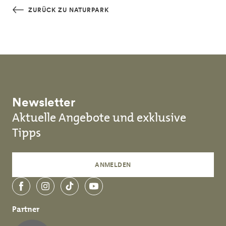
Skip to main content
ZURÜCK ZU NATURPARK
Newsletter
Aktuelle Angebote und exklusive
Tipps
ANMELDEN
Facebook
Instagram
TikTok
YouTube
Partner