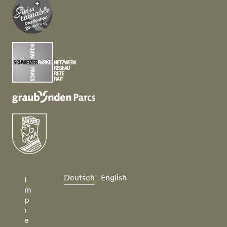
Deutsch
English
I
m
p
r
e