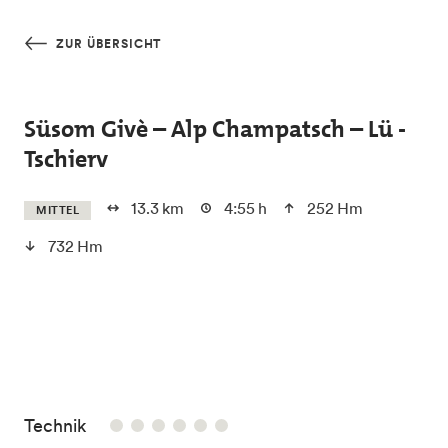
Skip to main content
ZUR ÜBERSICHT
Süsom Givè – Alp Champatsch – Lü -
Tschierv
13.3 km
4:55 h
252 Hm
MITTEL
732 Hm
/6
Technik