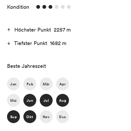
3/6
Kondition
Höchster Punkt 2257 m
Tiefster Punkt 1682 m
Beste Jahreszeit
Jan
Feb
Mär
Apr
Mai
Jun
Jul
Aug
Sep
Okt
Nov
Dez