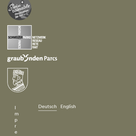
Deutsch
English
I
m
p
r
e