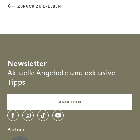
Skip to main content
ZURÜCK ZU ERLEBEN
Newsletter
Aktuelle Angebote und exklusive
Tipps
ANMELDEN
Facebook
Instagram
TikTok
YouTube
Partner