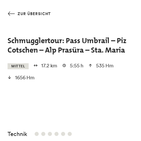
Skip to main content
ZUR ÜBERSICHT
Schmugglertour: Pass Umbrail – Piz
Cotschen – Alp Prasüra – Sta. Maria
17.2 km
5:55 h
535 Hm
MITTEL
1656 Hm
/6
Technik