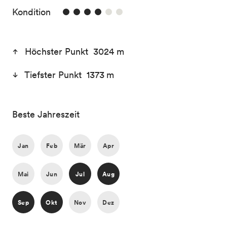
4/6
Kondition
Höchster Punkt 3024 m
Tiefster Punkt 1373 m
Beste Jahreszeit
Jan
Feb
Mär
Apr
Mai
Jun
Jul
Aug
Sep
Okt
Nov
Dez