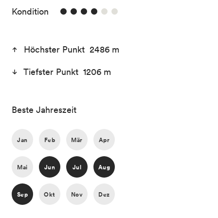
4/6
Kondition
Höchster Punkt 2486 m
Tiefster Punkt 1206 m
Beste Jahreszeit
Jan
Feb
Mär
Apr
Mai
Jun
Jul
Aug
Sep
Okt
Nov
Dez