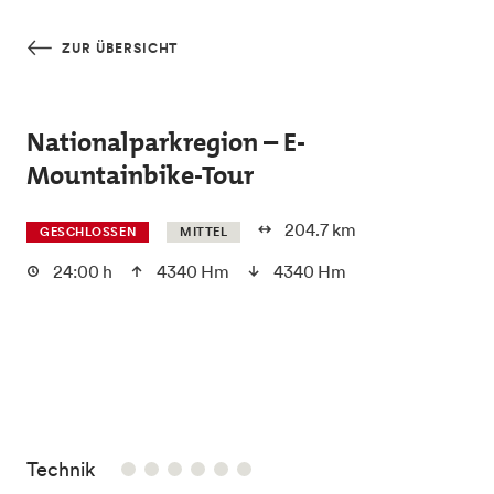
Skip to main content
ZUR ÜBERSICHT
Nationalparkregion – E-
Mountainbike-Tour
204.7 km
GESCHLOSSEN
MITTEL
24:00 h
4340 Hm
4340 Hm
/6
Technik