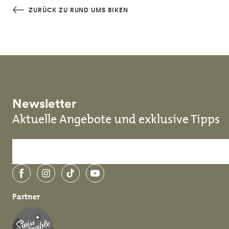
Skip to main content
ZURÜCK ZU RUND UMS BIKEN
Newsletter
Aktuelle Angebote und exklusive Tipps
Facebook
Instagram
TikTok
YouTube
Partner