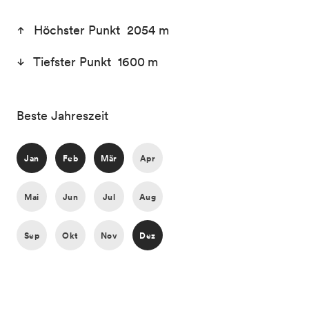
Höchster Punkt 2054 m
Tiefster Punkt 1600 m
Beste Jahreszeit
Jan
Feb
Mär
Apr
Mai
Jun
Jul
Aug
Sep
Okt
Nov
Dez