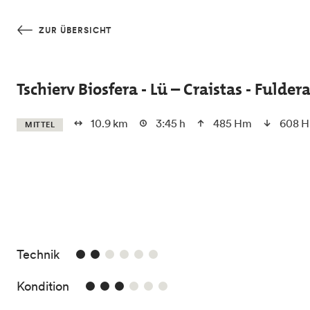
Skip to main content
ZUR ÜBERSICHT
Tschierv Biosfera - Lü – Craistas - Ful
10.9 km
3:45 h
485 Hm
608 
MITTEL
2/6
Technik
3/6
Kondition