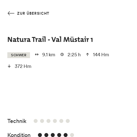
Skip to main content
ZUR ÜBERSICHT
Natura Trail - Val Müstair 1
9.1 km
2:25 h
144 Hm
SCHWER
372 Hm
/6
Technik
5/6
Kondition