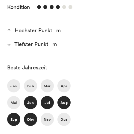
4/6
Kondition
Höchster Punkt m
Tiefster Punkt m
Beste Jahreszeit
Jan
Feb
Mär
Apr
Mai
Jun
Jul
Aug
Sep
Okt
Nov
Dez