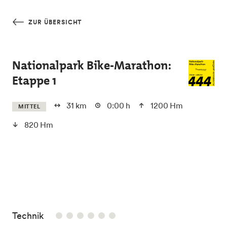
Skip to main content
ZUR ÜBERSICHT
Nationalpark Bike-Marathon:
Etappe 1
31 km
0:00 h
1200 Hm
MITTEL
820 Hm
/6
Technik