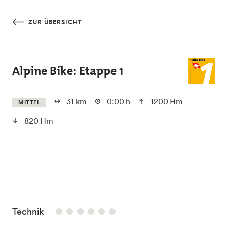
Skip to main content
ZUR ÜBERSICHT
Alpine Bike: Etappe 1
31 km
0:00 h
1200 Hm
MITTEL
820 Hm
/6
Technik