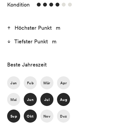
4/6
Kondition
Höchster Punkt m
Tiefster Punkt m
Beste Jahreszeit
Jan
Feb
Mär
Apr
Mai
Jun
Jul
Aug
Sep
Okt
Nov
Dez