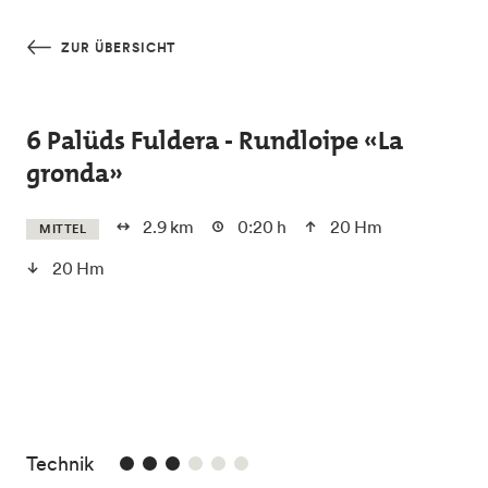
Skip to main content
ZUR ÜBERSICHT
6 Palüds Fuldera - Rundloipe «La
gronda»
2.9 km
0:20 h
20 Hm
MITTEL
20 Hm
3/6
Technik