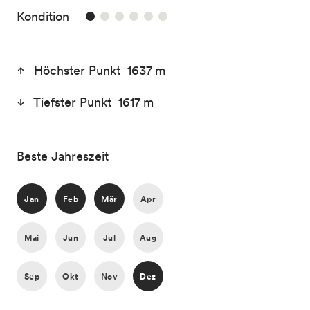
1/6
Kondition
Höchster Punkt 1637 m
Tiefster Punkt 1617 m
Beste Jahreszeit
Jan
Feb
Mär
Apr
Mai
Jun
Jul
Aug
Sep
Okt
Nov
Dez