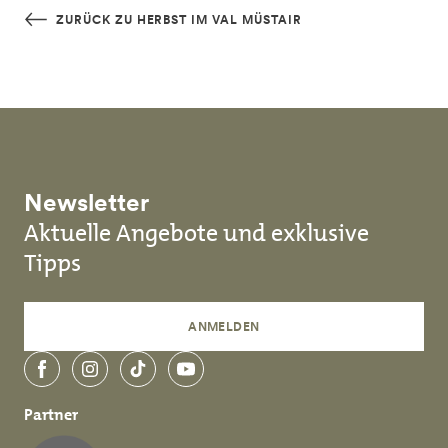
Skip to main content
ZURÜCK ZU HERBST IM VAL MÜSTAIR
Newsletter
Aktuelle Angebote und exklusive
Tipps
ANMELDEN
Facebook
Instagram
TikTok
YouTube
Partner