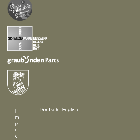
Deutsch
English
I
m
p
r
e