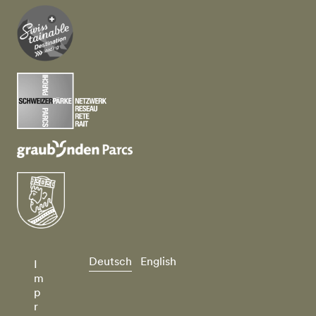
Deutsch
English
I
m
p
r