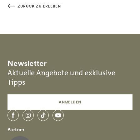
Skip to main content
ZURÜCK ZU ERLEBEN
Newsletter
Aktuelle Angebote und exklusive
Tipps
ANMELDEN
Facebook
Instagram
TikTok
YouTube
Partner