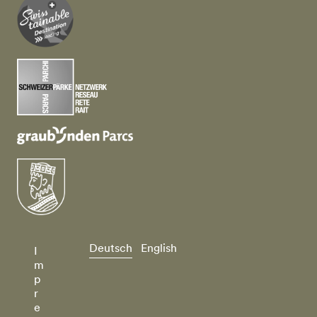
Deutsch
English
I
m
p
r
e