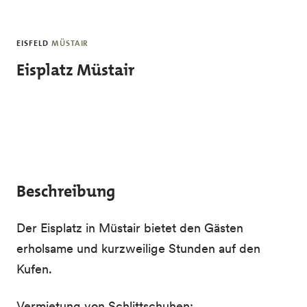
Skip to main content
EISFELD
MÜSTAIR
Eisplatz Müstair
Beschreibung
Der Eisplatz in Müstair bietet den Gästen
erholsame und kurzweilige Stunden auf den
Kufen.
Vermietung von Schlittschuhen: