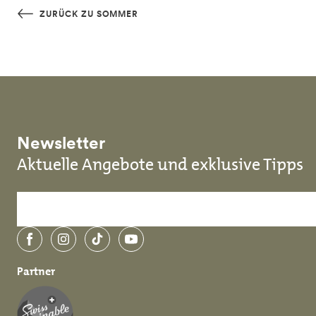
Skip to main content
ZURÜCK ZU SOMMER
Newsletter
Aktuelle Angebote und exklusive Tipps
Facebook
Instagram
TikTok
YouTube
Partner