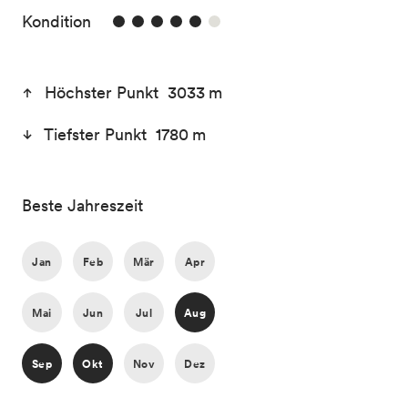
5/6
Kondition
Höchster Punkt 3033 m
Tiefster Punkt 1780 m
Beste Jahreszeit
Jan
Feb
Mär
Apr
Mai
Jun
Jul
Aug
Sep
Okt
Nov
Dez