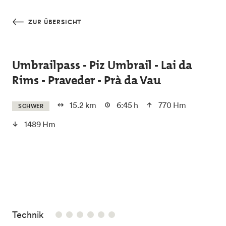
Skip to main content
ZUR ÜBERSICHT
Umbrailpass - Piz Umbrail - Lai da
Rims - Praveder - Prà da Vau
15.2 km
6:45 h
770 Hm
SCHWER
1489 Hm
/6
Technik