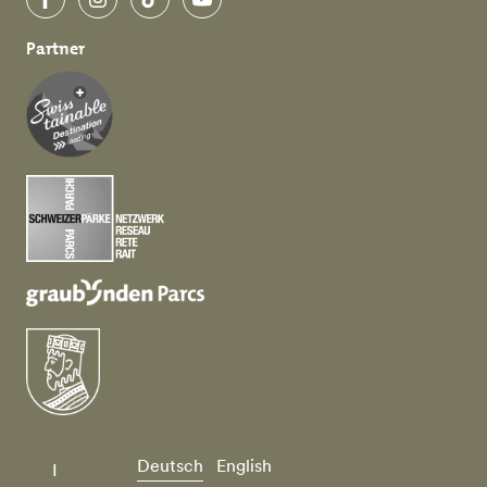
Facebook
Instagram
TikTok
YouTube
Partner
Deutsch
English
I