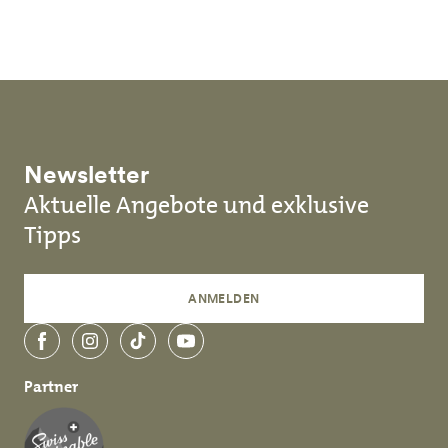
Skip to main content
Newsletter
Aktuelle Angebote und exklusive
Tipps
ANMELDEN
Facebook
Instagram
TikTok
YouTube
Partner