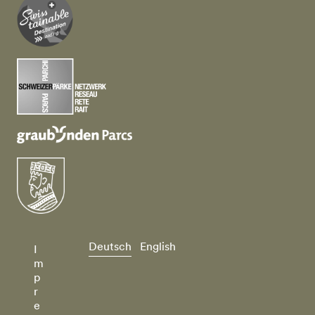
Deutsch
English
I
m
p
r
e