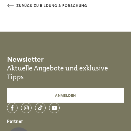
Skip to main content
ZURÜCK ZU BILDUNG & FORSCHUNG
Newsletter
Aktuelle Angebote und exklusive
Tipps
ANMELDEN
Facebook
Instagram
TikTok
YouTube
Partner